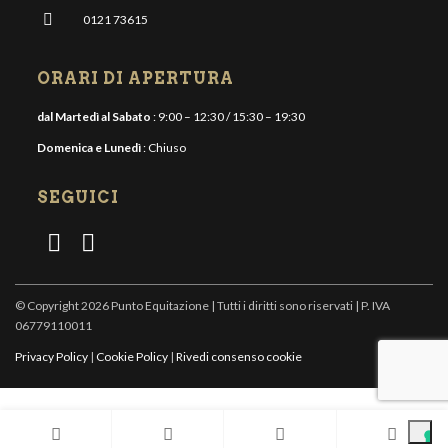
0121 73615
ORARI DI APERTURA
dal Martedì al Sabato
: 9:00 – 12:30 / 15:30 – 19:30
Domenica e Lunedì
: Chiuso
SEGUICI
© Copyright 2026 Punto Equitazione | Tutti i diritti sono riservati | P. IVA
06779110011
Privacy Policy
|
Cookie Policy
|
Rivedi consenso cookie
Informativa sulla raccolta