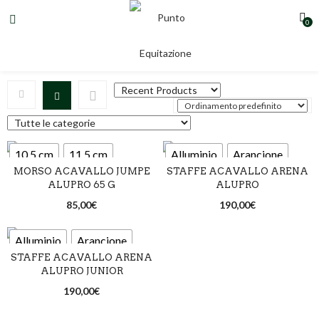
0
Bronzo
10,5 cm
11,5 cm
Alluminio
Arancione
MORSO ACAVALLO JUMPE
STAFFE ACAVALLO ARENA
12,5 cm
13,5 cm
Blu
Bronzo
Carbone
ALUPRO 65 G
ALUPRO
85,00
€
190,00
€
14,5 cm
Marrone
Nero
Nero/Nero
Oro rosa
Alluminio
Arancione
Alluminio
Arancione
STAFFE ACAVALLO ARENA
Rosso
Titanio
Blu
Bronzo
Carbone
Blu
ALUPRO JUNIOR
Bronzo
Carbone
190,00
€
Marrone
Nero
Marrone
Nero