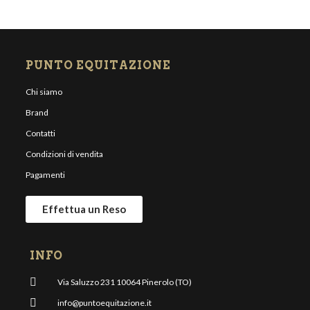
Oro rosa
Rosso
Oro rosa
Rosso
Titanio
Titanio
PUNTO EQUITAZIONE
Chi siamo
Brand
Contatti
Condizioni di vendita
Pagamenti
Effettua un Reso
INFO
Via Saluzzo 231 10064 Pinerolo (TO)
info@puntoequitazione.it