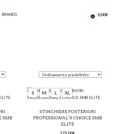
BRANDS
0,00
€
0
S
M
L
XL
SCEGLI
Azzurro
Bianco
Blu
RI
STINCHIERE POSTERIORI
E SMB
PROFESSIONAL’S CHOICE SMB
igio
Blu royal
Cioccolato
Grigio
ELITE
e
Lampone
Lime
Marrone
175,00
€