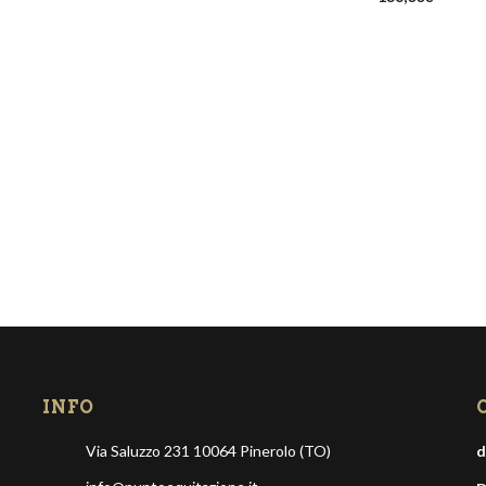
se
Verde cacciatore
Mimetico
Nero
Rosa
Rosso cremisi
Turchese
Verde cacciatore
Viola
INFO
Via Saluzzo 231 10064 Pinerolo (TO)
d