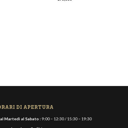
Mimetico
Nero
Rosa
Rosso cremisi
Turchese
Verde cacciatore
Viola
ORARI DI APERTURA
al Martedì al Sabato
: 9:00 – 12:30 / 15:30 – 19:30