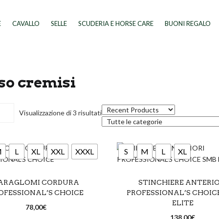
E
CAVALLO
SELLE
SCUDERIA E HORSE CARE
BUONI REGALO
so cremisi
Visualizzazione di 3 risultati
M
L
XL
XXL
XXXL
S
M
L
XL
SCEGLI
SCEGLI
o
Bianco
Blu royal
Azzurro
Bianco
Blu
ARAGLOMI CORDURA
STINCHIERE ANTERIO
OFESSIONAL’S CHOICE
PROFESSIONAL’S CHOIC
lato
Grigio
Lime
Blu royal
Cioccolato
Gr
ELITE
78,00
€
Rosa
Rosso cremisi
Lampone
Lime
Marron
138,00
€