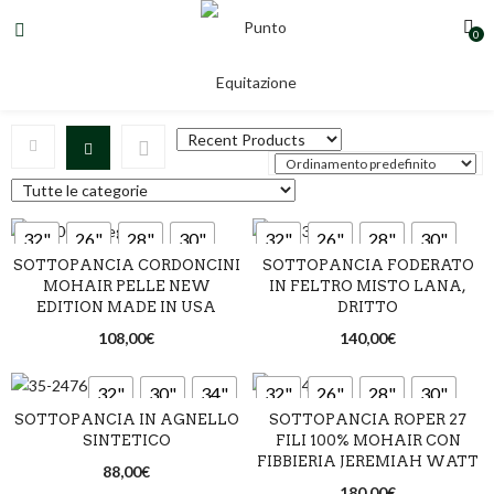
0
34"
32"
26"
28"
30"
32"
26"
28"
30"
SOTTOPANCIA CORDONCINI
SOTTOPANCIA FODERATO
34"
36"
34"
MOHAIR PELLE NEW
IN FELTRO MISTO LANA,
EDITION MADE IN USA
DRITTO
108,00
€
140,00
€
32"
30"
34"
32"
26"
28"
30"
SOTTOPANCIA IN AGNELLO
SOTTOPANCIA ROPER 27
34"
36"
SINTETICO
FILI 100% MOHAIR CON
FIBBIERIA JEREMIAH WATT
88,00
€
180,00
€