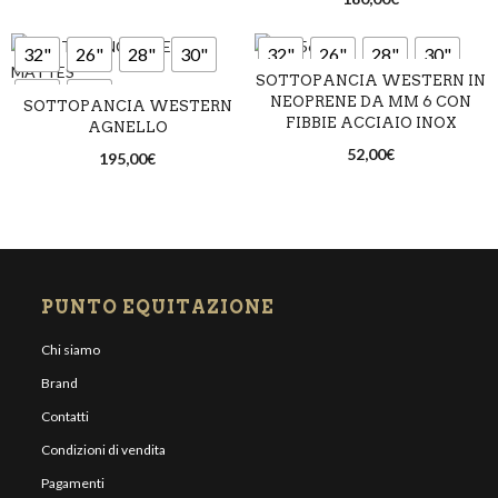
32"
26"
28"
30"
32"
26"
28"
30"
SOTTOPANCIA WESTERN IN
34"
36"
34"
36"
NEOPRENE DA MM 6 CON
SOTTOPANCIA WESTERN
FIBBIE ACCIAIO INOX
AGNELLO
52,00
€
195,00
€
PUNTO EQUITAZIONE
Chi siamo
Brand
Contatti
Condizioni di vendita
Pagamenti