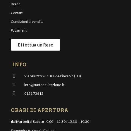
Brand
Contatti
Condizioni di vendita
Pagamenti
Effettua un Reso
INFO
Via Saluzzo 231 10064 Pinerolo (TO)
info@puntoequitazione.it
0121 73615
ORARI DI APERTURA
dal Martedì al Sabato
: 9:00 – 12:30 / 15:30 – 19:30
Domenica e Lunedì
: Chiuso