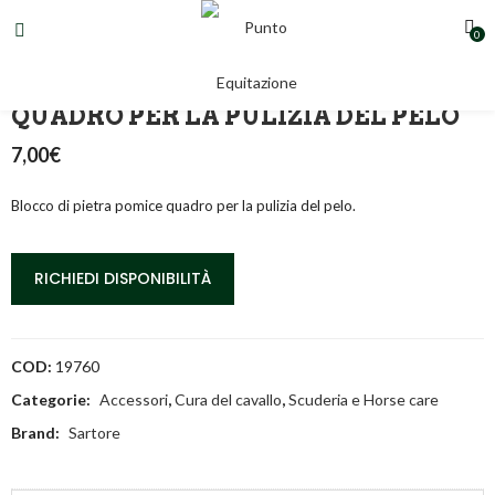
0
BLOCCO DI PIETRA POMICE
QUADRO PER LA PULIZIA DEL PELO
7,00
€
Blocco di pietra pomice quadro per la pulizia del pelo.
RICHIEDI DISPONIBILITÀ
COD:
19760
Categorie:
Accessori
,
Cura del cavallo
,
Scuderia e Horse care
Brand:
Sartore