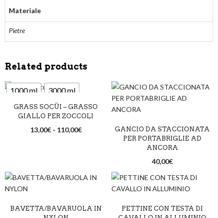
Materiale
Pietre
Related products
1000 ml
3000 ml
GRASS SOCÜI – GRASSO
10000 ml
GIALLO PER ZOCCOLI
13,00
€
-
110,00
€
GANCIO DA STACCIONATA
PER PORTABRIGLIE AD
ANCORA
40,00
€
BAVETTA/BAVARUOLA IN
PETTINE CON TESTA DI
NYLON
CAVALLO IN ALLUMINIO