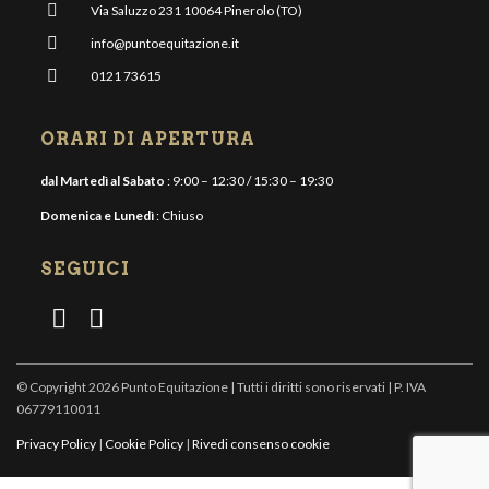
Via Saluzzo 231 10064 Pinerolo (TO)
info@puntoequitazione.it
0121 73615
ORARI DI APERTURA
dal Martedì al Sabato
: 9:00 – 12:30 / 15:30 – 19:30
Domenica e Lunedì
: Chiuso
SEGUICI
© Copyright 2026 Punto Equitazione | Tutti i diritti sono riservati | P. IVA
06779110011
Privacy Policy
|
Cookie Policy
|
Rivedi consenso cookie