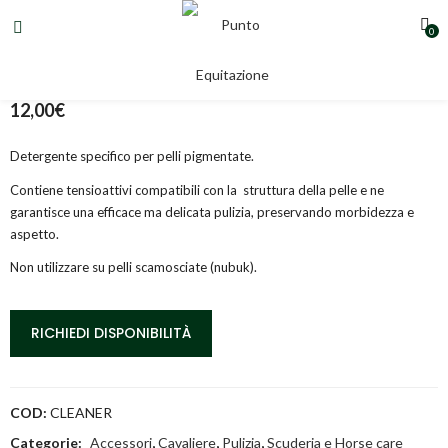
0
BOOT CLEANER
12,00
€
Detergente specifico per pelli pigmentate.
Contiene tensioattivi compatibili con la struttura della pelle e ne
garantisce una efficace ma delicata pulizia, preservando morbidezza e
aspetto.
Non utilizzare su pelli scamosciate (nubuk).
RICHIEDI DISPONIBILITÀ
COD:
CLEANER
Categorie:
Accessori
,
Cavaliere
,
Pulizia
,
Scuderia e Horse care