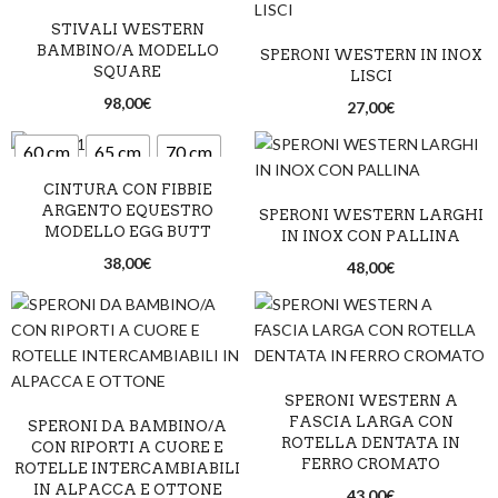
STIVALI WESTERN
33
34
35
36
37
BAMBINO/A MODELLO
SPERONI WESTERN IN INOX
SQUARE
LISCI
98,00
€
27,00
€
60 cm
65 cm
70 cm
CINTURA CON FIBBIE
75 cm
80 cm
85 cm
ARGENTO EQUESTRO
SPERONI WESTERN LARGHI
MODELLO EGG BUTT
90 cm
95 cm
100 cm
IN INOX CON PALLINA
38,00
€
48,00
€
105 cm
110 cm
Marrone/Oro
Nero/Argento
SPERONI WESTERN A
FASCIA LARGA CON
SPERONI DA BAMBINO/A
ROTELLA DENTATA IN
CON RIPORTI A CUORE E
FERRO CROMATO
ROTELLE INTERCAMBIABILI
IN ALPACCA E OTTONE
43,00
€