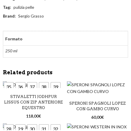
Tag:
pulizia pelle
Brand:
Sergio Grasso
Formato
250 ml
Related products
35
36
37
38
39
STIVALETTI JODHPUR
40
41
42
43
44
LISSUS CON ZIP ANTERIORE
SPERONI SPAGNOLI LOPEZ
EQUESTRO
45
46
CON GAMBO CURVO
118,00
€
60,00
€
28
29
30
31
32