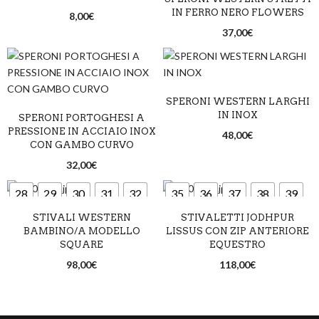
IN FERRO NERO FLOWERS
8,00
€
37,00
€
SPERONI WESTERN LARGHI
IN INOX
SPERONI PORTOGHESI A
PRESSIONE IN ACCIAIO INOX
48,00
€
CON GAMBO CURVO
32,00
€
28
29
30
31
32
35
36
37
38
39
STIVALI WESTERN
STIVALETTI JODHPUR
33
34
35
36
37
40
41
42
43
44
BAMBINO/A MODELLO
LISSUS CON ZIP ANTERIORE
SQUARE
EQUESTRO
45
46
98,00
€
118,00
€