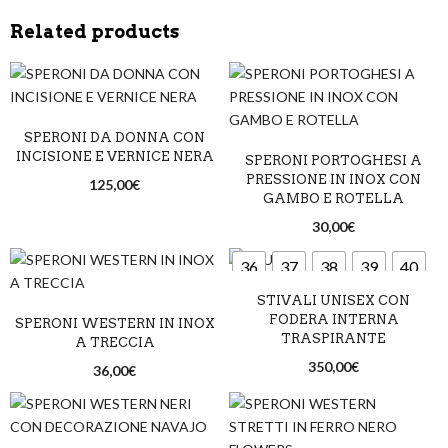
Related products
SPERONI DA DONNA CON
INCISIONE E VERNICE NERA
SPERONI PORTOGHESI A
PRESSIONE IN INOX CON
125,00
€
GAMBO E ROTELLA
30,00
€
36
37
38
39
40
STIVALI UNISEX CON
41
42
43
44
45
FODERA INTERNA
SPERONI WESTERN IN INOX
TRASPIRANTE
46
47
A TRECCIA
350,00
€
36,00
€