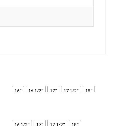
16"
16 1/2"
17"
17 1/2"
18"
Marrone
Nero
New market
Rossiccio
16 1/2"
17"
17 1/2"
18"