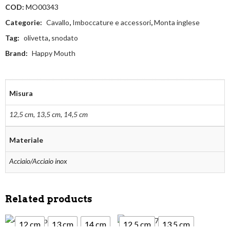
COD:
MO00343
Categorie:
Cavallo
,
Imboccature e accessori
,
Monta inglese
Tag:
olivetta
,
snodato
Brand:
Happy Mouth
Misura
12,5 cm
,
13,5 cm
,
14,5 cm
Materiale
Acciaio/Acciaio inox
Related products
12 cm
13 cm
14 cm
12,5 cm
13,5 cm