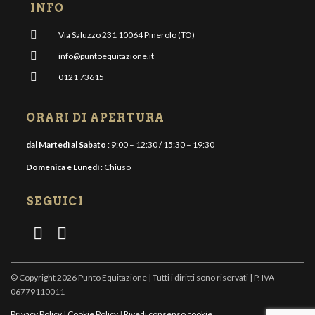
INFO
Via Saluzzo 231 10064 Pinerolo (TO)
info@puntoequitazione.it
0121 73615
ORARI DI APERTURA
dal Martedì al Sabato
: 9:00 – 12:30 / 15:30 – 19:30
Domenica e Lunedì
: Chiuso
SEGUICI
© Copyright 2026 Punto Equitazione | Tutti i diritti sono riservati | P. IVA
06779110011
Privacy Policy
|
Cookie Policy
|
Rivedi consenso cookie