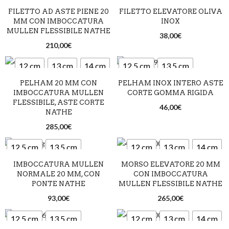
FILETTO AD ASTE PIENE 20
FILETTO ELEVATORE OLIVA
14,5 cm
MM CON IMBOCCATURA
INOX
MULLEN FLESSIBILE NATHE
38,00
€
210,00
€
12 cm
13 cm
14 cm
12,5 cm
13,5 cm
PELHAM 20 MM CON
PELHAM INOX INTERO ASTE
14,5 cm
IMBOCCATURA MULLEN
CORTE GOMMA RIGIDA
FLESSIBILE, ASTE CORTE
46,00
€
NATHE
285,00
€
12,5 cm
13,5 cm
12 cm
13 cm
14 cm
IMBOCCATURA MULLEN
MORSO ELEVATORE 20 MM
14,5 cm
NORMALE 20 MM, CON
CON IMBOCCATURA
PONTE NATHE
MULLEN FLESSIBILE NATHE
93,00
€
265,00
€
12,5 cm
13,5 cm
12 cm
13 cm
14 cm