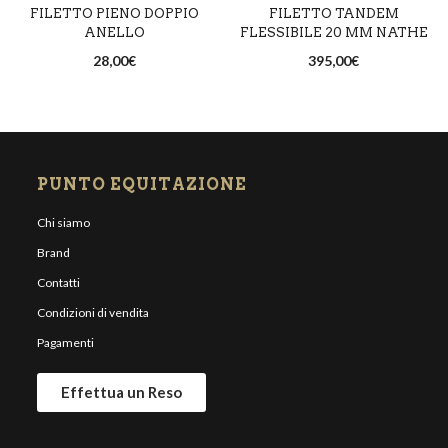
FILETTO PIENO DOPPIO
FILETTO TANDEM
14,5 cm
ANELLO
FLESSIBILE 20 MM NATHE
28,00
€
395,00
€
PUNTO EQUITAZIONE
Chi siamo
Brand
Contatti
Condizioni di vendita
Pagamenti
Effettua un Reso