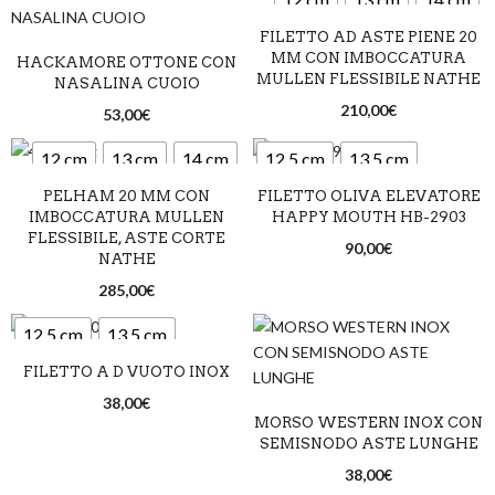
FILETTO AD ASTE PIENE 20
MM CON IMBOCCATURA
HACKAMORE OTTONE CON
MULLEN FLESSIBILE NATHE
NASALINA CUOIO
210,00
€
53,00
€
12 cm
13 cm
14 cm
12,5 cm
13,5 cm
PELHAM 20 MM CON
FILETTO OLIVA ELEVATORE
14,5 cm
IMBOCCATURA MULLEN
HAPPY MOUTH HB-2903
FLESSIBILE, ASTE CORTE
90,00
€
NATHE
285,00
€
12,5 cm
13,5 cm
FILETTO A D VUOTO INOX
14,5 cm
38,00
€
MORSO WESTERN INOX CON
SEMISNODO ASTE LUNGHE
38,00
€