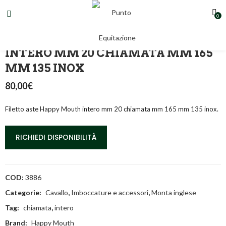
0
FILETTO ASTE HAPPY MOUTH
INTERO MM 20 CHIAMATA MM 165
MM 135 INOX
80,00
€
Filetto aste Happy Mouth intero mm 20 chiamata mm 165 mm 135 inox.
RICHIEDI DISPONIBILITÀ
COD:
3886
Categorie:
Cavallo
,
Imboccature e accessori
,
Monta inglese
Tag:
chiamata
,
intero
Brand:
Happy Mouth