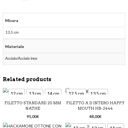
Misura
13,5 cm
Materiale
Acciaio/Acciaio inox
Related products
12 cm
13 cm
14 cm
12,5 cm
13,5 cm
FILETTO STANDARD 20 MM
FILETTO A D INTERO HAPPY
14,5 cm
NATHE
MOUTH HB-2444
95,00
€
48,00
€
12 cm
13 cm
14 cm