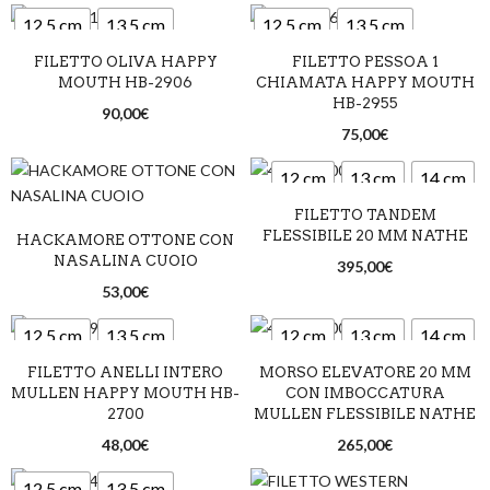
12,5 cm
13,5 cm
12,5 cm
13,5 cm
FILETTO OLIVA HAPPY
FILETTO PESSOA 1
14,5 cm
14,5 cm
MOUTH HB-2906
CHIAMATA HAPPY MOUTH
HB-2955
90,00
€
75,00
€
12 cm
13 cm
14 cm
FILETTO TANDEM
FLESSIBILE 20 MM NATHE
HACKAMORE OTTONE CON
NASALINA CUOIO
395,00
€
53,00
€
12,5 cm
13,5 cm
12 cm
13 cm
14 cm
FILETTO ANELLI INTERO
MORSO ELEVATORE 20 MM
14,5 cm
MULLEN HAPPY MOUTH HB-
CON IMBOCCATURA
2700
MULLEN FLESSIBILE NATHE
48,00
€
265,00
€
12,5 cm
13,5 cm