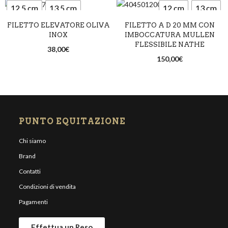
12,5 cm
13,5 cm
12 cm
13 cm
FILETTO ELEVATORE OLIVA
FILETTO A D 20 MM CON
14,5 cm
INOX
IMBOCCATURA MULLEN
FLESSIBILE NATHE
38,00
€
150,00
€
PUNTO EQUITAZIONE
Chi siamo
Brand
Contatti
Condizioni di vendita
Pagamenti
Effettua un Reso