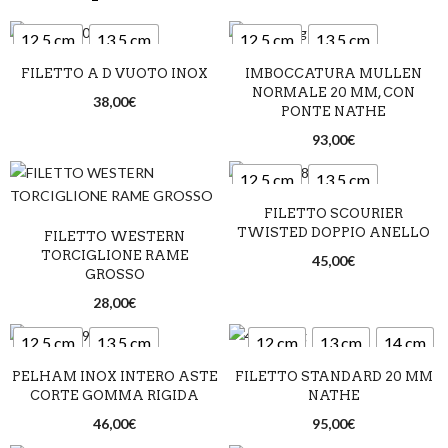
12,5 cm
13,5 cm
12,5 cm
13,5 cm
FILETTO A D VUOTO INOX
IMBOCCATURA MULLEN
14,5 cm
14,5 cm
NORMALE 20 MM, CON
38,00
€
PONTE NATHE
93,00
€
12,5 cm
13,5 cm
FILETTO SCOURIER
14,5 cm
TWISTED DOPPIO ANELLO
FILETTO WESTERN
TORCIGLIONE RAME
45,00
€
GROSSO
28,00
€
12,5 cm
13,5 cm
12 cm
13 cm
14 cm
PELHAM INOX INTERO ASTE
FILETTO STANDARD 20 MM
14,5 cm
CORTE GOMMA RIGIDA
NATHE
46,00
€
95,00
€