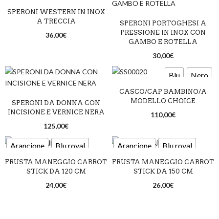
SPERONI WESTERN IN INOX
A TRECCIA
SPERONI PORTOGHESI A
PRESSIONE IN INOX CON
36,00
€
GAMBO E ROTELLA
30,00
€
Blu
Nero
CASCO/CAP BAMBINO/A
MODELLO CHOICE
SPERONI DA DONNA CON
INCISIONE E VERNICE NERA
110,00
€
125,00
€
Arancione
Blu royal
Arancione
Blu royal
FRUSTA MANEGGIO CARROT
FRUSTA MANEGGIO CARROT
Lime
Nero
Rosa
Lime
Nero
Rosa
STICK DA 120 CM
STICK DA 150 CM
Rosso
Rosso
24,00
€
26,00
€