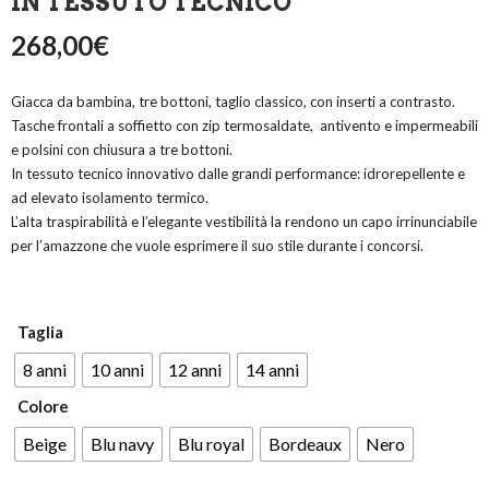
IN TESSUTO TECNICO
268,00
€
Giacca da bambina, tre bottoni, taglio classico, con inserti a contrasto.
Tasche frontali a soffietto con zip termosaldate, antivento e impermeabili
e polsini con chiusura a tre bottoni.
In tessuto tecnico innovativo dalle grandi performance: idrorepellente e
ad elevato isolamento termico.
L’alta traspirabilità e l’elegante vestibilità la rendono un capo irrinunciabile
per l’amazzone che vuole esprimere il suo stile durante i concorsi.
Taglia
8 anni
10 anni
12 anni
14 anni
Colore
Beige
Blu navy
Blu royal
Bordeaux
Nero