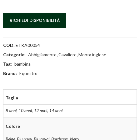
RICHIEDI DISPONIBILITÀ
COD:
ETKA00054
Categorie:
Abbigliamento
,
Cavaliere
,
Monta inglese
Tag:
bambina
Brand:
Equestro
Taglia
8 anni
,
10 anni
,
12 anni
,
14 anni
Colore
Beige
,
Blu navy
,
Blu royal
,
Bordeaux
,
Nero