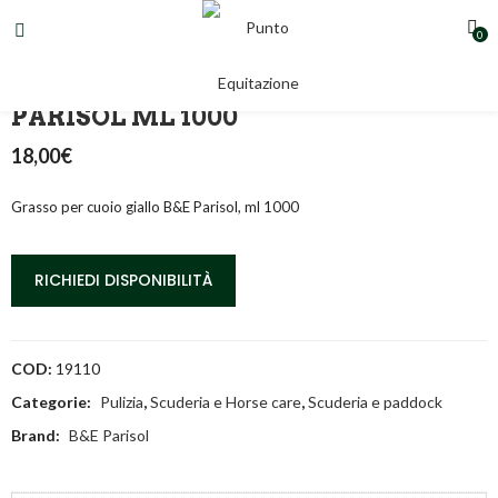
0
GRASSO PER CUOIO GIALLO B&E
PARISOL ML 1000
18,00
€
Grasso per cuoio giallo B&E Parisol, ml 1000
RICHIEDI DISPONIBILITÀ
COD:
19110
Categorie:
Pulizia
,
Scuderia e Horse care
,
Scuderia e paddock
Brand:
B&E Parisol