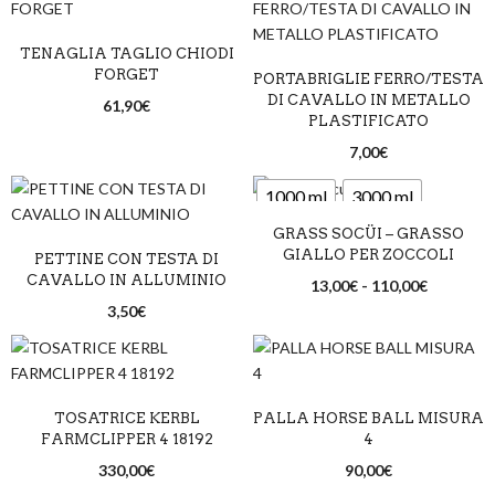
TENAGLIA TAGLIO CHIODI
FORGET
PORTABRIGLIE FERRO/TESTA
DI CAVALLO IN METALLO
61,90
€
PLASTIFICATO
7,00
€
1000 ml
3000 ml
GRASS SOCÜI – GRASSO
10000 ml
GIALLO PER ZOCCOLI
PETTINE CON TESTA DI
CAVALLO IN ALLUMINIO
13,00
€
-
110,00
€
3,50
€
TOSATRICE KERBL
PALLA HORSE BALL MISURA
FARMCLIPPER 4 18192
4
330,00
€
90,00
€