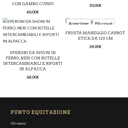
CON GAMBO CURVO
30,00
€
60,00
€
Arancione
Blu royal
FRUSTA MANEGGIO CARROT
Lime
Nero
Rosa
STICK DA 120 CM
Rosso
24,00
€
SPERONI DA SHOW IN
FERRO, NERI CON ROTELLE
INTERCAMBIABILI E RIPORTI
IN ALPACCA
68,00
€
PUNTO EQUITAZIONE
Chi siamo