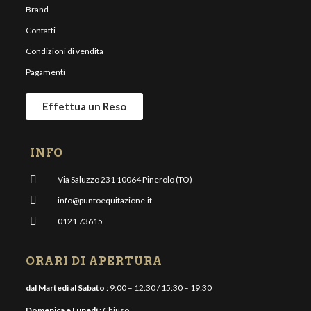
Brand
Contatti
Condizioni di vendita
Pagamenti
Effettua un Reso
INFO
Via Saluzzo 231 10064 Pinerolo (TO)
info@puntoequitazione.it
0121 73615
ORARI DI APERTURA
dal Martedì al Sabato
: 9:00 – 12:30 / 15:30 – 19:30
Domenica e Lunedì
: Chiuso