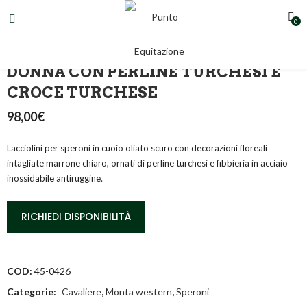
0
LACCIOLINI PER SPERONI DA
DONNA CON PERLINE TURCHESI E
CROCE TURCHESE
98,00
€
Lacciolini per speroni in cuoio oliato scuro con decorazioni floreali
intagliate marrone chiaro, ornati di perline turchesi e fibbieria in acciaio
inossidabile antiruggine.
RICHIEDI DISPONIBILITÀ
COD:
45-0426
Categorie:
Cavaliere
,
Monta western
,
Speroni