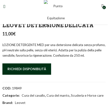
0
LOZIONE DETERGENTE MED ML.250
LEOVET DETERSIONE DELICATA
11,00
€
LOZIONE DETERGENTE MED per una detersione delicata senza profumo,
pH neutrale sulla pelle, senza olii eterici. Adatta per la pulizia della pelle
sensibile, favorisce la rigenerazione. Confezione da 250 ml.
RICHIEDI DISPONIBILITÀ
COD:
19849
Categorie:
Cura del cavallo
,
Cura del manto
,
Scuderia e Horse care
Brand:
Leovet