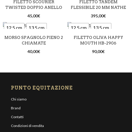
FILETTO SCOURIER
FILETTO TANDEM
14,5 cm
TWISTED DOPPIO ANELLO
FLESSIBILE 20 MM NATHE
45,00
€
395,00
€
12,5 cm
13,5 cm
12,5 cm
13,5 cm
MORSO SPAGNOLO PIENO 2
FILETTO OLIVA HAPPY
14,5 cm
14,5 cm
CHIAMATE
MOUTH HB-2906
40,00
€
90,00
€
PUNTO EQUITAZIONE
Chi siamo
Brand
Contatti
Condizioni di vendita