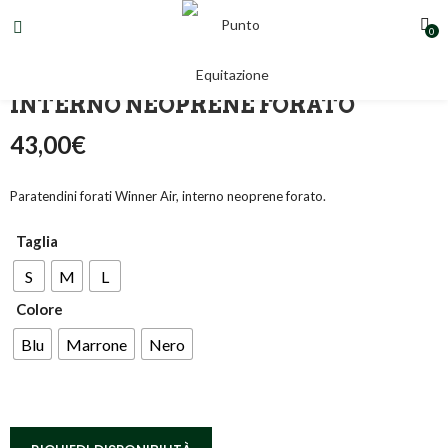
0
PARATENDINI FORATI WINNER AIR,
INTERNO NEOPRENE FORATO
43,00
€
Paratendini forati Winner Air, interno neoprene forato.
Taglia
S
M
L
Colore
Blu
Marrone
Nero