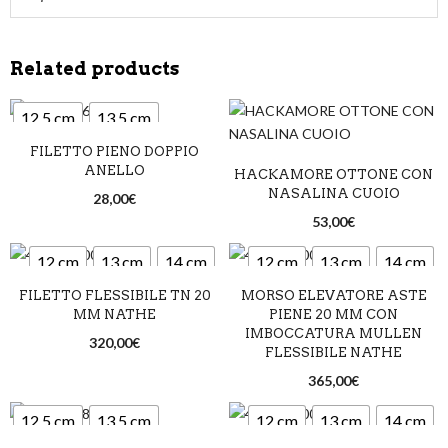
Related products
12,5 cm
13,5 cm
FILETTO PIENO DOPPIO
14,5 cm
ANELLO
HACKAMORE OTTONE CON
NASALINA CUOIO
28,00
€
53,00
€
12 cm
13 cm
14 cm
12 cm
13 cm
14 cm
FILETTO FLESSIBILE TN 20
MORSO ELEVATORE ASTE
MM NATHE
PIENE 20 MM CON
IMBOCCATURA MULLEN
320,00
€
FLESSIBILE NATHE
365,00
€
12,5 cm
13,5 cm
12 cm
13 cm
14 cm