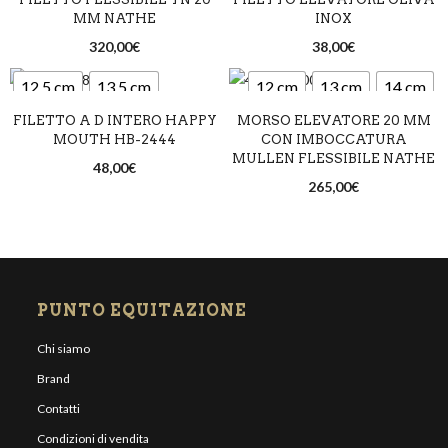
14,5 cm
MM NATHE
INOX
320,00
€
38,00
€
12,5 cm
13,5 cm
12 cm
13 cm
14 cm
FILETTO A D INTERO HAPPY
MORSO ELEVATORE 20 MM
14,5 cm
MOUTH HB-2444
CON IMBOCCATURA
MULLEN FLESSIBILE NATHE
48,00
€
265,00
€
PUNTO EQUITAZIONE
Chi siamo
Brand
Contatti
Condizioni di vendita