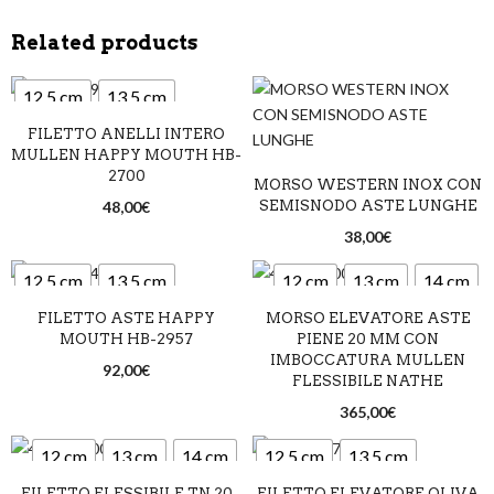
Related products
12,5 cm
13,5 cm
FILETTO ANELLI INTERO
14,5 cm
MULLEN HAPPY MOUTH HB-
2700
MORSO WESTERN INOX CON
48,00
€
SEMISNODO ASTE LUNGHE
38,00
€
12,5 cm
13,5 cm
12 cm
13 cm
14 cm
FILETTO ASTE HAPPY
MORSO ELEVATORE ASTE
14,5 cm
MOUTH HB-2957
PIENE 20 MM CON
IMBOCCATURA MULLEN
92,00
€
FLESSIBILE NATHE
365,00
€
12 cm
13 cm
14 cm
12,5 cm
13,5 cm
FILETTO FLESSIBILE TN 20
FILETTO ELEVATORE OLIVA