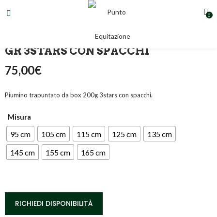
0
PIUMINO TRAPUNTATO DA BOX 200
GR 3STARS CON SPACCHI
75,00
€
Piumino trapuntato da box 200g 3stars con spacchi.
Misura
95 cm
105 cm
115 cm
125 cm
135 cm
145 cm
155 cm
165 cm
RICHIEDI DISPONIBILITÀ