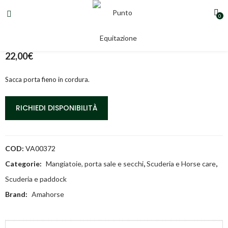
0
SACCA PORTAFIENO IN CORDURA
22,00
€
Sacca porta fieno in cordura.
RICHIEDI DISPONIBILITÀ
COD:
VA00372
Categorie:
Mangiatoie, porta sale e secchi
,
Scuderia e Horse care
,
Scuderia e paddock
Brand:
Amahorse