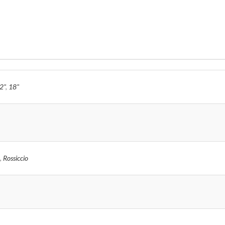
2"
,
18"
,
Rossiccio