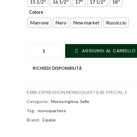
15 1/2"
16 1/2"
17"
17 1/2"
18"
Colore
Marrone
Nero
New market
Rossiccio
AGGIUNGI AL CARRELLO
RICHIEDI DISPONIBILITÀ
COD:
EXPRESSION MONOQUARTIERE SPECIAL-1
Categorie:
Monta inglese
,
Selle
Tag:
monoquartiere
Brand:
Equipe