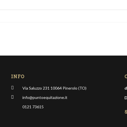
INFO
Via Saluzzo 231 10064 Pinerolo (TO)
d
info@puntoequitazione.it
D
0121 73615