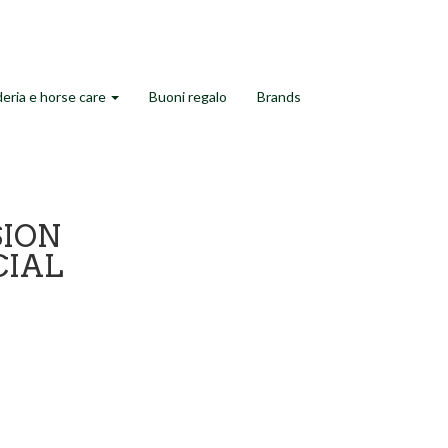
eria e horse care
Buoni regalo
Brands
SION
CIAL