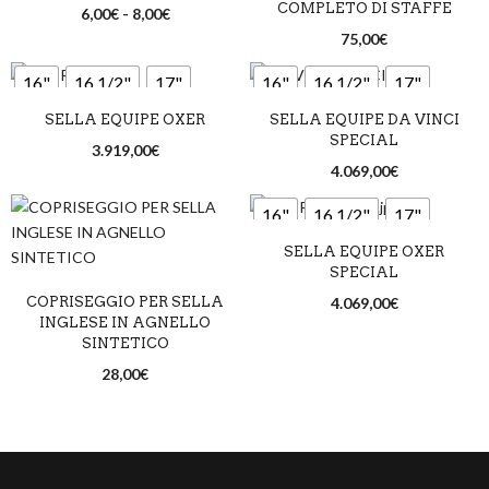
COMPLETO DI STAFFE
6,00
€
-
8,00
€
75,00
€
16"
16 1/2"
17"
16"
16 1/2"
17"
SELLA EQUIPE OXER
SELLA EQUIPE DA VINCI
17 1/2"
18"
17 1/2"
18"
SPECIAL
3.919,00
€
4.069,00
€
Marrone
Nero
Marrone
Nero
16"
16 1/2"
17"
New market
Rossiccio
New market
Rossiccio
SELLA EQUIPE OXER
17 1/2"
18"
SPECIAL
COPRISEGGIO PER SELLA
4.069,00
€
Marrone
Nero
INGLESE IN AGNELLO
SINTETICO
New market
Rossiccio
28,00
€