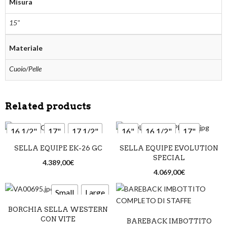
Misura
15"
Materiale
Cuoio/Pelle
Related products
16 1/2"
17"
17 1/2"
16"
16 1/2"
17"
SELLA EQUIPE EK-26 GC
SELLA EQUIPE EVOLUTION
18"
17 1/2"
18"
SPECIAL
4.389,00
€
4.069,00
€
Marrone
Nero
Marrone
Nero
Small
Large
New market
Rossiccio
New market
Rossiccio
BORCHIA SELLA WESTERN
CON VITE
BAREBACK IMBOTTITO