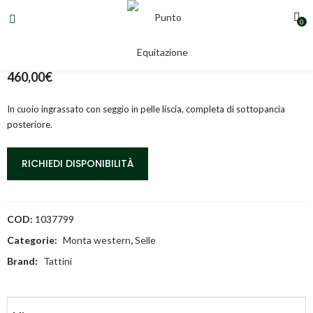
0
SELLA NATOWA 15″
460,00
€
In cuoio ingrassato con seggio in pelle liscia, completa di sottopancia
posteriore.
RICHIEDI DISPONIBILITÀ
COD:
1037799
Categorie:
Monta western
,
Selle
Brand:
Tattini