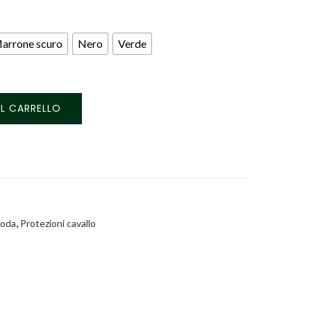
arrone scuro
Nero
Verde
L CARRELLO
coda
,
Protezioni cavallo