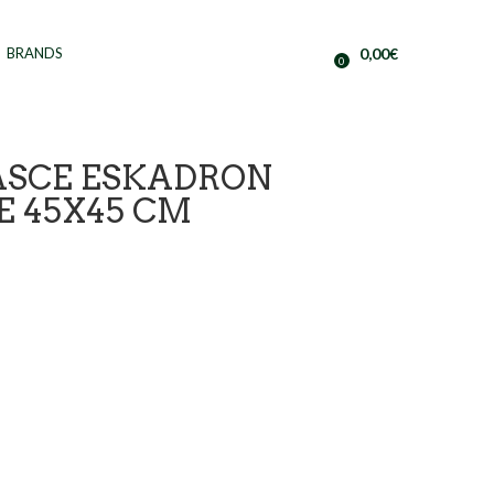
BRANDS
0,00
€
0
FASCE ESKADRON
E 45X45 CM