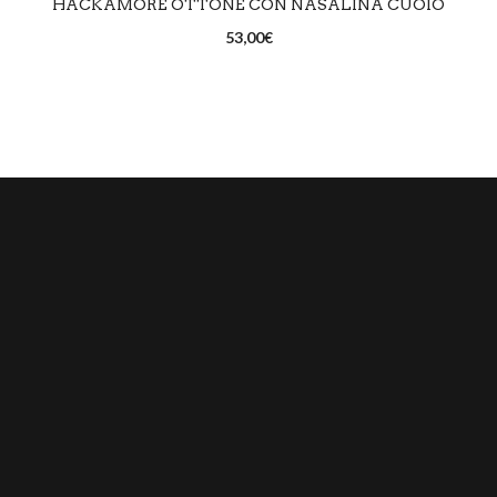
HACKAMORE OTTONE CON NASALINA CUOIO
RICHIEDI DISPONIBILITÀ
53,00
€