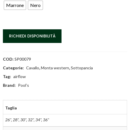
Marrone
Nero
RICHIEDI DISPONIBILITÀ
COD:
SP00079
Categorie:
Cavallo
,
Monta western
,
Sottopancia
Tag:
airflow
Brand:
Pool’s
Taglia
26"
,
28"
,
30"
,
32"
,
34"
,
36"