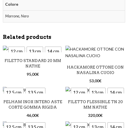
Colore
Marrone
,
Nero
Related products
12 cm
13 cm
14 cm
FILETTO STANDARD 20 MM
NATHE
HACKAMORE OTTONE CON
NASALINA CUOIO
95,00
€
53,00
€
12,5 cm
13,5 cm
12 cm
13 cm
14 cm
PELHAM INOX INTERO ASTE
FILETTO FLESSIBILE TN 20
14,5 cm
CORTE GOMMA RIGIDA
MM NATHE
46,00
€
320,00
€
12,5 cm
13,5 cm
12 cm
13 cm
14 cm