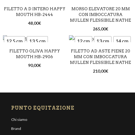
FILETTO A D INTERO HAPPY
MORSO ELEVATORE 20 MM
14,5 cm
MOUTH HB-2444
CON IMBOCCATURA
MULLEN FLESSIBILE NATHE
48,00
€
265,00
€
12,5 cm
13,5 cm
12 cm
13 cm
14 cm
FILETTO OLIVA HAPPY
FILETTO AD ASTE PIENE 20
14,5 cm
MOUTH HB-2906
MM CON IMBOCCATURA
MULLEN FLESSIBILE NATHE
90,00
€
210,00
€
PUNTO EQUITAZIONE
Chi siamo
Brand