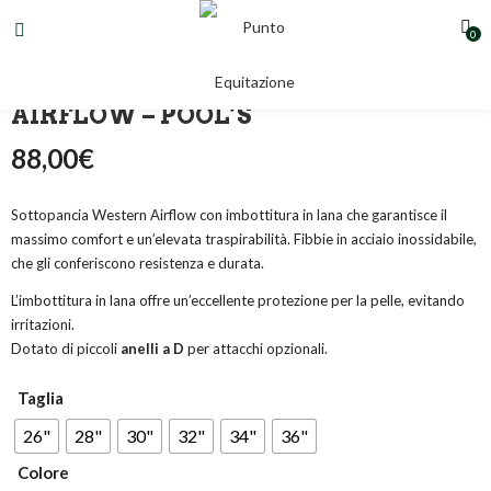
0
SOTTOPANCIA WESTERN IN LANA
AIRFLOW – POOL’S
88,00
€
Sottopancia Western Airflow con imbottitura in lana che garantisce il
massimo comfort e un’elevata traspirabilità.
Fibbie in acciaio inossidabile
,
che gli conferiscono resistenza e durata.
L’imbottitura in lana offre un’eccellente protezione per la pelle, evitando
irritazioni.
Dotato di piccoli
anelli a D
per attacchi opzionali.
Taglia
26"
28"
30"
32"
34"
36"
Colore