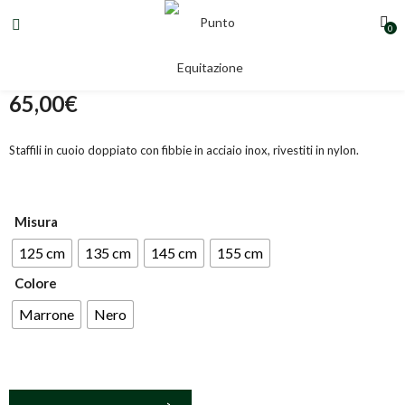
0
STAFFILI IN CUOIO DOPPIATO
65,00
€
Staffili in cuoio doppiato con fibbie in acciaio inox, rivestiti in nylon.
Misura
125 cm
135 cm
145 cm
155 cm
Colore
Marrone
Nero