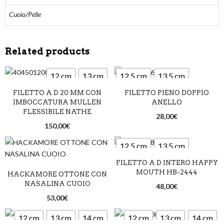
Cuoio/Pelle
Related products
12 cm
13 cm
12,5 cm
13,5 cm
FILETTO A D 20 MM CON
FILETTO PIENO DOPPIO
14,5 cm
IMBOCCATURA MULLEN
ANELLO
FLESSIBILE NATHE
28,00
€
150,00
€
12,5 cm
13,5 cm
FILETTO A D INTERO HAPPY
14,5 cm
MOUTH HB-2444
HACKAMORE OTTONE CON
NASALINA CUOIO
48,00
€
53,00
€
12 cm
13 cm
14 cm
12 cm
13 cm
14 cm