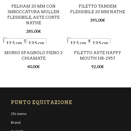
PELHAM 20 MM CON
FILETTO TANDEM
IMBOCCATURA MULLEN
FLESSIBILE 20 MM NATHE
FLESSIBILE, ASTE CORTE
395,00
€
NATHE
285,00
€
12,5 cm
13,5 cm
12,5 cm
13,5 cm
MORSO SPAGNOLO PIENO 2
FILETTO ASTE HAPPY
14,5 cm
14,5 cm
CHIAMATE
MOUTH HB-2957
40,00
€
92,00
€
PUNTO EQUITAZIONE
Chi siamo
Brand