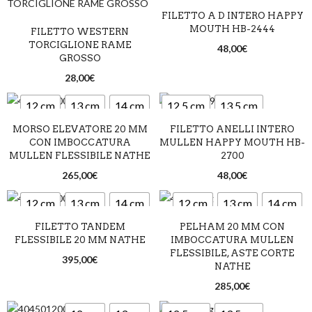
FILETTO A D INTERO HAPPY
14,5 cm
MOUTH HB-2444
FILETTO WESTERN
TORCIGLIONE RAME
48,00
€
GROSSO
28,00
€
12 cm
13 cm
14 cm
12,5 cm
13,5 cm
MORSO ELEVATORE 20 MM
FILETTO ANELLI INTERO
14,5 cm
CON IMBOCCATURA
MULLEN HAPPY MOUTH HB-
MULLEN FLESSIBILE NATHE
2700
265,00
€
48,00
€
12 cm
13 cm
14 cm
12 cm
13 cm
14 cm
FILETTO TANDEM
PELHAM 20 MM CON
FLESSIBILE 20 MM NATHE
IMBOCCATURA MULLEN
FLESSIBILE, ASTE CORTE
395,00
€
NATHE
285,00
€