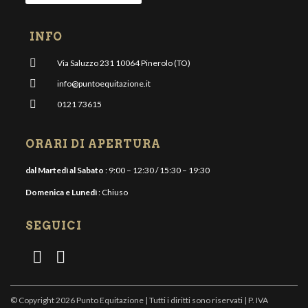
INFO
Via Saluzzo 231 10064 Pinerolo (TO)
info@puntoequitazione.it
0121 73615
ORARI DI APERTURA
dal Martedì al Sabato
: 9:00 – 12:30 / 15:30 – 19:30
Domenica e Lunedì
: Chiuso
SEGUICI
© Copyright 2026 Punto Equitazione | Tutti i diritti sono riservati | P. IVA