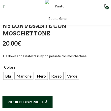
0
TIE DOWN ABBASSATESTA IN
NYLON PESANTE CON
MOSCHETTONE
20,00
€
Tie down abbassatesta in nylon pesante con moschettone.
Colore
Blu
Marrone
Nero
Rosso
Verde
RICHIEDI DISPONIBILITÀ