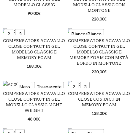
Marrone/Bianco
MODELLO CLASSIC
MODELLO CLASSIC CON
MONTONE
Marrone/Blu
90,00
€
228,00
€
Marrone/Ecru
2
3
Bianco/Bianco
Marrone/Grigio
COMPENSATORE ACAVALLO
COMPENSATORE ACAVALLO
Bianco/Blu
CLOSE CONTACT IN GEL
Marrone/Marrone
CLOSE CONTACT IN GEL
Bianco
Blu
Marrone
MODELLO CLASSIC E
MODELLO CLASSIC E
Bianco/Ecru
MEMORY FOAM
MEMORY FOAM CON METÀ
Marrone/Nero
Nero
Sabbia
BORDO IN MONTONE
188,00
€
Bianco/Marrone
Nero/Bianco
Nero/Blu
220,00
€
Bianco/Nero
Nero/Ecru
Nero/Grigio
Nero
Trasparente
2
3
Blu/Bianco
Blu/Blu
Nero/Marrone
COMPENSATORE ACAVALLO
COMPENSATORE ACAVALLO
CLOSE CONTACT IN GEL
CLOSE CONTACT IN
Blu/Ecru
Blu/Marrone
Bianco
Blu
Marrone
Nero/Nero
MODELLO CLASSIC LIGHT
MEMORY FOAM
WEIGHT
Blu/Nero
Nero
Sabbia
138,00
€
Trasparente/Bianco
48,00
€
Marrone/Bianco
Trasparente/Blu