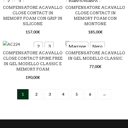
2
3
Bianco/Bianco
Marrone/Blu
Trasparente/Ecru
COMPENSATORE ACAVALLO
COMPENSATORE ACAVALLO
Bianco/Blu
Marrone/Ecru
CLOSE CONTACT IN
CLOSE CONTACT IN
Trasparente/Grigio
Bianco/Argento
MEMORY FOAM CON GRIP IN
MEMORY FOAM CON
Bianco/Ecru
Marrone/Marrone
SILICONE
MONTONE
Trasparente/Marrone
Bianco/Bronzo
157,00
€
185,00
€
Bianco/Grigio
Marrone/Nero
Trasparente/Nero
Blu/Argento
Bianco/Marrone
Nero/Bianco
Nero/Blu
2
3
Marrone
Nero
Blu/Bronzo
COMPENSATORE ACAVALLO
COMPENSATORE ACAVALLO
Bianco/Nero
Nero/Ecru
Trasparente
CLOSE CONTACT SPINE FREE
Marrone/Argento
IN GEL MODELLO CLASSIC
Blu
Nero
IN GEL MODELLO CLASSIC E
Blu/Bianco
Blu/Blu
77,00
€
Nero/Marrone
Marrone/Bronzo
MEMORY FOAM
Blu/Ecru
Blu/Grigio
190,00
€
Nero/Nero
Nero/Argento
Blu/Marrone
Blu/Nero
Sabbia/Bianco
Nero/Bronzo
1
2
3
4
5
6
→
Marrone/Bianco
Sabbia/Blu
Marrone/Blu
Sabbia/Ecru
Marrone/Ecru
Sabbia/Marrone