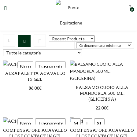
0
Acavallo
Nero
Trasparente
ALZAPALETTA ACAVALLO
IN GEL
86,00
€
BALSAMO CUOIO ALLA
MANDORLA 500 ML.
(GLICERINA)
22,00
€
Nero
Trasparente
M
L
XL
COMPENSATORE ACAVALLO
COMPENSATORE ACAVALLO
CLOSE CONTACT IN GEL
CLOSE CONTACT IN GEL