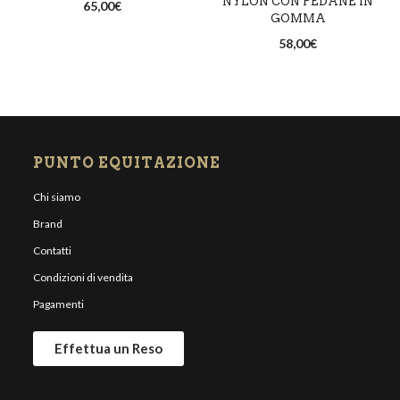
NYLON CON PEDANE IN
65,00
€
GOMMA
58,00
€
PUNTO EQUITAZIONE
Chi siamo
Brand
Contatti
Condizioni di vendita
Pagamenti
Effettua un Reso