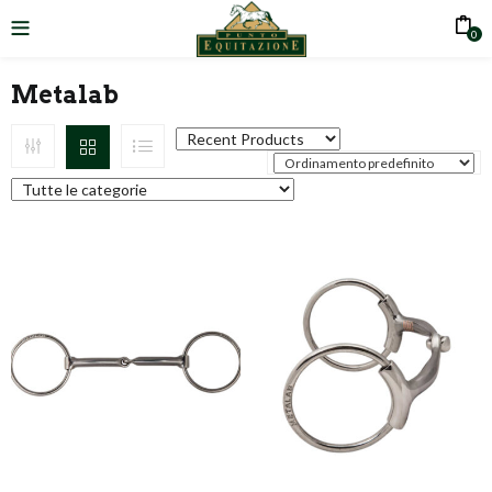
0
Metalab