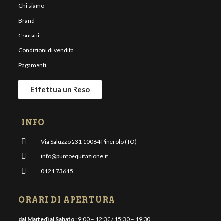
Chi siamo
Brand
Contatti
Condizioni di vendita
Pagamenti
Effettua un Reso
INFO
Via Saluzzo 231 10064 Pinerolo (TO)
info@puntoequitazione.it
0121 73615
ORARI DI APERTURA
dal Martedì al Sabato
: 9:00 – 12:30 / 15:30 – 19:30