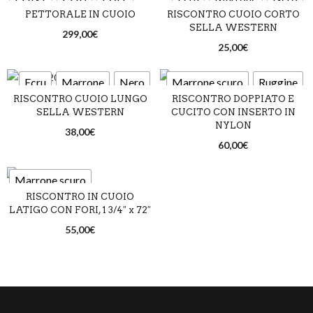
PETTORALE IN CUOIO
RISCONTRO CUOIO CORTO
SELLA WESTERN
Marrone
Nero
299,00
€
25,00
€
New market
Rossiccio
Ecru
Marrone
Nero
Marrone scuro
Ruggine
Argento satinato
RISCONTRO CUOIO LUNGO
RISCONTRO DOPPIATO E
SELLA WESTERN
CUCITO CON INSERTO IN
Ottone
NYLON
38,00
€
60,00
€
Marrone scuro
RISCONTRO IN CUOIO
Rossiccio
LATIGO CON FORI, 1 3/4″ x 72″
55,00
€