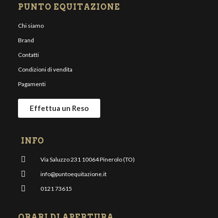
PUNTO EQUITAZIONE
Chi siamo
Brand
Contatti
Condizioni di vendita
Pagamenti
Effettua un Reso
INFO
Via Saluzzo 231 10064 Pinerolo (TO)
info@puntoequitazione.it
0121 73615
ORARI DI APERTURA