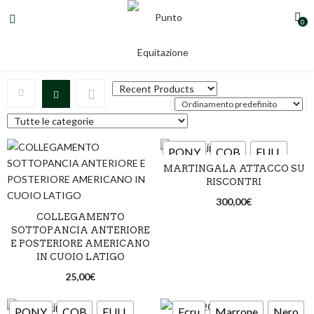
0
riscontri
PONY
COB
FULL
MARTINGALA ATTACCO SU
RISCONTRI
Marrone
Nero
300,00
€
New market
Rossiccio
COLLEGAMENTO
SOTTOPANCIA ANTERIORE
E POSTERIORE AMERICANO
Argento satinato
IN CUOIO LATIGO
25,00
€
Ottone
PONY
COB
FULL
Ecru
Marrone
Nero