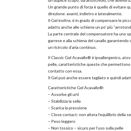
un duplice scopo, sia antiscivolo, che ammorti
Un grande punto di forza è quello di evitare qu
direzione: avanti, indietro e lateralmente.
Il Gel inoltre, è in grado di compensare le pic
adatto anche alle schiene un po’ più “arrotond
La parte centrale del compensatore ha uno spe
garrese e alla schiena del cavallo garantendo 
un ricircolo d’aria continuo.
Il Classic Gel Acavallo® è ipoallergenico, at
pelle, caratteristiche queste che permettono
contatto con essa.
Il Gel può anche essere tagliato e quindi adatta
Caratteristiche Gel Acavallo®:
– Assorbe gli urti
– Stabilizza la sella
– Scarica la pressione
– Close contact: non altera l’equilibrio della se
– Peso leggero
– Non tossico – sicuro per l’uso sulla pelle