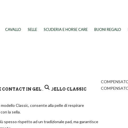
CAVALLO
SELLE
SCUDERIA E HORSE CARE
BUONI REGALO
COMPENSATOR
COMPENSATOR
CONTACT IN GEL MODELLO CLASSIC
modello Classic, consente alla pelle di respirare
on la sella.
iù spesso rispetto ad un tradizionale pad, ma garantisce