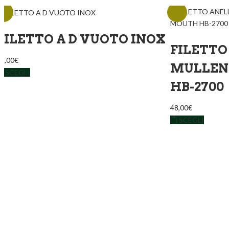
FILETTO A D VUOTO INOX
FILETTO
8,00
€
MULLEN
SCEGLI
HB-2700
48,00
€
SCEGLI