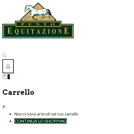
0
Carrello
x
Non ci sono articoli nel tuo carrello
CONTINUA LO SHOPPING