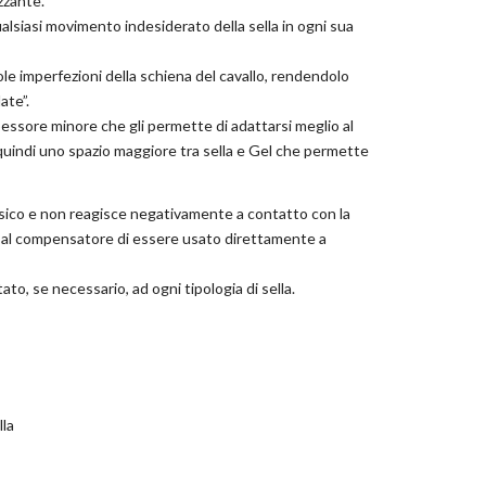
zzante.
alsiasi movimento indesiderato della sella in ogni sua
cole imperfezioni della schiena del cavallo, rendendolo
ate”.
ssore minore che gli permette di adattarsi meglio al
quindi uno spazio maggiore tra sella e Gel che permette
ossico e non reagisce negativamente a contatto con la
 al compensatore di essere usato direttamente a
to, se necessario, ad ogni tipologia di sella.
lla