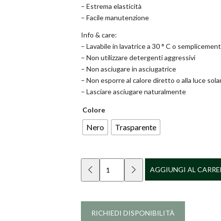
– Estrema elasticità
– Facile manutenzione
Info & care:
– Lavabile in lavatrice a 30 ° C o sempliceme
– Non utilizzare detergenti aggressivi
– Non asciugare in asciugatrice
– Non esporre al calore diretto o alla luce sol
– Lasciare asciugare naturalmente
Colore
Nero
Trasparente
Quantity
AGGIUNGI AL CARRE
RICHIEDI DISPONIBILITÀ