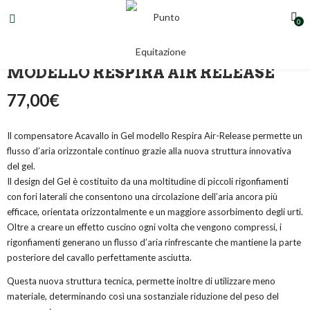
0
COMPENSATORE ACAVALLO IN GEL
MODELLO RESPIRA AIR RELEASE
77,00
€
Il compensatore Acavallo in Gel modello Respira Air-Release permette un
flusso d’aria orizzontale continuo grazie alla nuova struttura innovativa
del gel.
Il design del Gel è costituito da una moltitudine di piccoli rigonfiamenti
con fori laterali che consentono una circolazione dell’aria ancora più
efficace, orientata orizzontalmente e un maggiore assorbimento degli urti.
Oltre a creare un effetto cuscino ogni volta che vengono compressi, i
rigonfiamenti generano un flusso d’aria rinfrescante che mantiene la parte
posteriore del cavallo perfettamente asciutta.
Questa nuova struttura tecnica, permette inoltre di utilizzare meno
materiale, determinando così una sostanziale riduzione del peso del