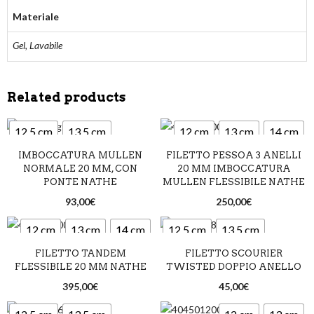
Materiale
Gel, Lavabile
Related products
12,5 cm
13,5 cm
12 cm
13 cm
14 cm
IMBOCCATURA MULLEN
FILETTO PESSOA 3 ANELLI
14,5 cm
NORMALE 20 MM, CON
20 MM IMBOCCATURA
PONTE NATHE
MULLEN FLESSIBILE NATHE
93,00
€
250,00
€
12 cm
13 cm
14 cm
12,5 cm
13,5 cm
FILETTO TANDEM
FILETTO SCOURIER
14,5 cm
FLESSIBILE 20 MM NATHE
TWISTED DOPPIO ANELLO
395,00
€
45,00
€