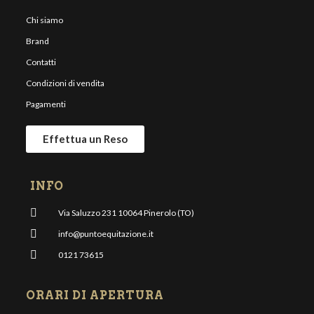
Chi siamo
Brand
Contatti
Condizioni di vendita
Pagamenti
Effettua un Reso
INFO
Via Saluzzo 231 10064 Pinerolo (TO)
info@puntoequitazione.it
0121 73615
ORARI DI APERTURA