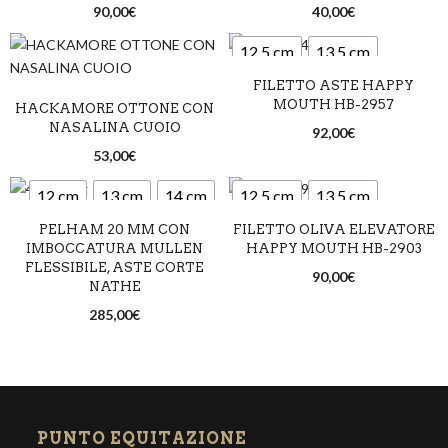
90,00
€
40,00
€
12,5 cm
13,5 cm
FILETTO ASTE HAPPY
14,5 cm
MOUTH HB-2957
HACKAMORE OTTONE CON
NASALINA CUOIO
92,00
€
53,00
€
12 cm
13 cm
14 cm
12,5 cm
13,5 cm
PELHAM 20 MM CON
FILETTO OLIVA ELEVATORE
14,5 cm
IMBOCCATURA MULLEN
HAPPY MOUTH HB-2903
FLESSIBILE, ASTE CORTE
90,00
€
NATHE
285,00
€
PUNTO EQUITAZIONE