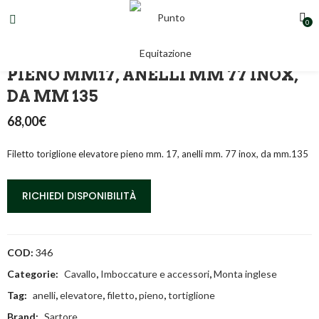
0
FILETTO TORTIGLIONE ELEVATORE
PIENO MM17, ANELLI MM 77 INOX,
DA MM 135
68,00
€
Filetto toriglione elevatore pieno mm. 17, anelli mm. 77 inox, da mm.135
RICHIEDI DISPONIBILITÀ
COD:
346
Categorie:
Cavallo
,
Imboccature e accessori
,
Monta inglese
Tag:
anelli
,
elevatore
,
filetto
,
pieno
,
tortiglione
Brand:
Sartore