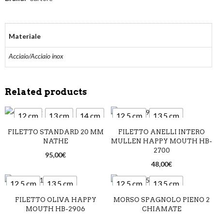
Materiale
Acciaio/Acciaio inox
Related products
12 cm
13 cm
14 cm
12,5 cm
13,5 cm
FILETTO STANDARD 20 MM
FILETTO ANELLI INTERO
14,5 cm
NATHE
MULLEN HAPPY MOUTH HB-
2700
95,00
€
48,00
€
12,5 cm
13,5 cm
12,5 cm
13,5 cm
FILETTO OLIVA HAPPY
MORSO SPAGNOLO PIENO 2
14,5 cm
14,5 cm
MOUTH HB-2906
CHIAMATE