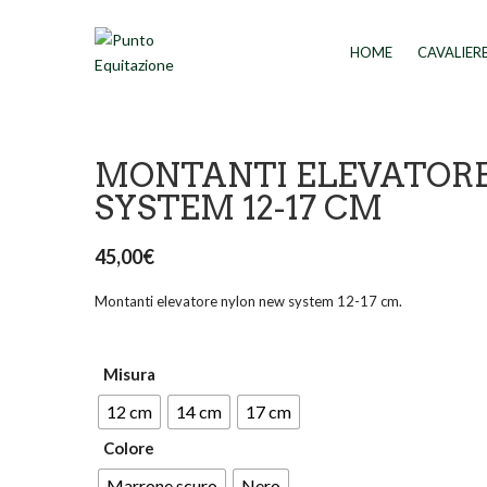
HOME
CAVALIER
MONTANTI ELEVATOR
SYSTEM 12-17 CM
45,00
€
Montanti elevatore nylon new system 12-17 cm.
Misura
12 cm
14 cm
17 cm
Colore
Marrone scuro
Nero