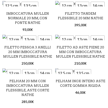
12,5 cm
13,5 cm
12 cm
13 cm
14 cm
IMBOCCATURA MULLEN
FILETTO TANDEM
14,5 cm
NORMALE 20 MM, CON
FLESSIBILE 20 MM NATHE
PONTE NATHE
395,00
€
93,00
€
12 cm
13 cm
14 cm
12 cm
13 cm
14 cm
FILETTO PESSOA 3 ANELLI
FILETTO AD ASTE PIENE 20
20 MM IMBOCCATURA
MM CON IMBOCCATURA
MULLEN FLESSIBILE NATHE
MULLEN FLESSIBILE NATHE
250,00
€
210,00
€
12 cm
13 cm
14 cm
12,5 cm
13,5 cm
PELHAM 20 MM CON
PELHAM INOX INTERO ASTE
14,5 cm
IMBOCCATURA MULLEN
CORTE GOMMA RIGIDA
FLESSIBILE, ASTE CORTE
46,00
€
NATHE
285,00
€