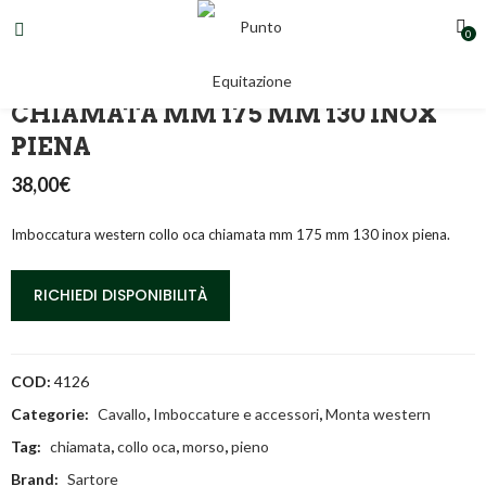
0
MORSO WESTERN COLLO OCA
CHIAMATA MM 175 MM 130 INOX
PIENA
38,00
€
Imboccatura western collo oca chiamata mm 175 mm 130 inox piena.
RICHIEDI DISPONIBILITÀ
COD:
4126
Categorie:
Cavallo
,
Imboccature e accessori
,
Monta western
Tag:
chiamata
,
collo oca
,
morso
,
pieno
Brand:
Sartore