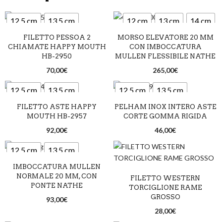
12,5 cm
13,5 cm
12 cm
13 cm
14 cm
FILETTO PESSOA 2
MORSO ELEVATORE 20 MM
14,5 cm
CHIAMATE HAPPY MOUTH
CON IMBOCCATURA
HB-2950
MULLEN FLESSIBILE NATHE
70,00
€
265,00
€
12,5 cm
13,5 cm
12,5 cm
13,5 cm
FILETTO ASTE HAPPY
PELHAM INOX INTERO ASTE
14,5 cm
14,5 cm
MOUTH HB-2957
CORTE GOMMA RIGIDA
92,00
€
46,00
€
12,5 cm
13,5 cm
IMBOCCATURA MULLEN
14,5 cm
NORMALE 20 MM, CON
FILETTO WESTERN
PONTE NATHE
TORCIGLIONE RAME
GROSSO
93,00
€
28,00
€