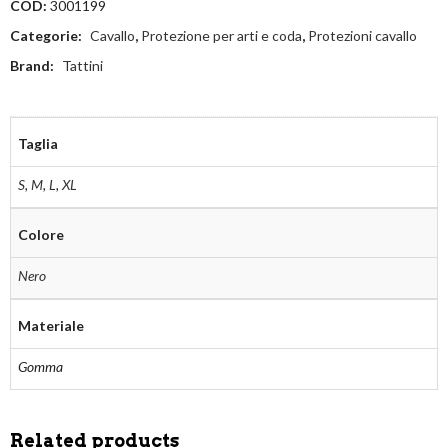
COD:
3001199
Categorie:
Cavallo
,
Protezione per arti e coda
,
Protezioni cavallo
Brand:
Tattini
Taglia
S
,
M
,
L
,
XL
Colore
Nero
Materiale
Gomma
Related products