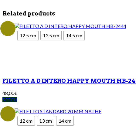
Related products
12,5 cm
13,5 cm
14,5 cm
FILETTO A D INTERO HAPPY MOUTH HB-24
48,00
€
SCEGLI
12 cm
13 cm
14 cm