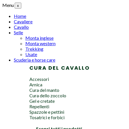
Menu
x
Home
Cavaliere
Cavallo
Selle
Monta inglese
Monta western
Trekking
Usate
Scuderia e horse care
CURA DEL CAVALLO
Accessori
Arnica
Cura del manto
Cura dello zoccolo
Gel e cretate
Repellenti
Spazzole e pettini
Tosatrici e forbici
Scopri tutti i prodotti