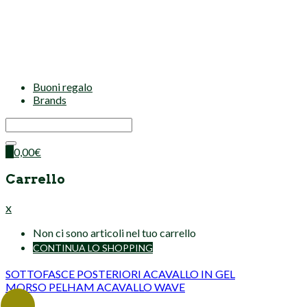
Buoni regalo
Brands
0
0,00
€
Carrello
x
Non ci sono articoli nel tuo carrello
CONTINUA LO SHOPPING
SOTTOFASCE POSTERIORI ACAVALLO IN GEL
MORSO PELHAM ACAVALLO WAVE