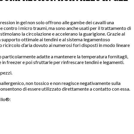
ssion in gel non solo offrono alle gambe dei cavalli una
 contro i micro traumi, ma sono anche usati per il trattamento di
o stimolano la circolazione e accelerano la guarigione. Grazie al
 supporto ottimale ai tendini e al sistema legamentoso
ricircolo d’aria dovuto ai numerosi fori disposti in modo lineare
o particolarmente adatte a mantenere la temperatura fornitagli,
e in freezer e poi sfruttarle per rinfrescare tendini e legamenti.
pezzi.
oallergenico, non tossico e non reagisce negativamente sulla
i consentono di essere utilizzato direttamente a contatto con essa.
allo®: