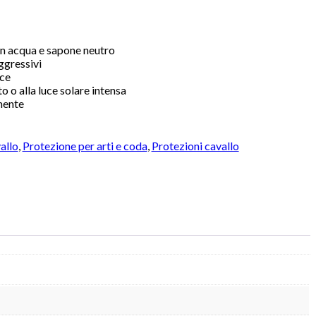
on acqua e sapone neutro
ggressivi
ice
o o alla luce solare intensa
mente
allo
,
Protezione per arti e coda
,
Protezioni cavallo