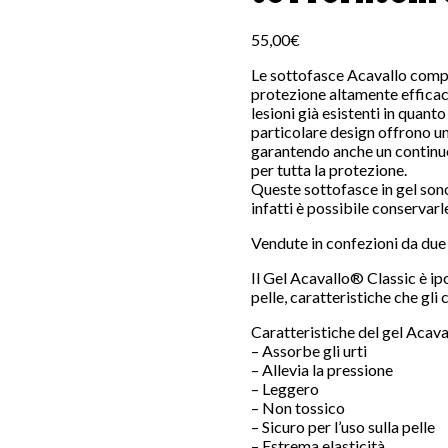
55,00
€
Le sottofasce Acavallo compre
protezione altamente efficace
lesioni già esistenti in quant
particolare design offrono un
garantendo anche un continuo 
per tutta la protezione.
Queste sottofasce in gel son
infatti è possibile conservarl
Vendute in confezioni da due 
Il Gel Acavallo® Classic è ip
pelle, caratteristiche che gl
Caratteristiche del gel Acav
– Assorbe gli urti
– Allevia la pressione
– Leggero
– Non tossico
– Sicuro per l’uso sulla pelle
– Estrema elasticità