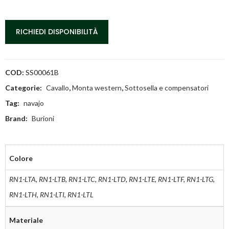
RICHIEDI DISPONIBILITÀ
COD:
SS00061B
Categorie:
Cavallo
,
Monta western
,
Sottosella e compensatori
Tag:
navajo
Brand:
Burioni
Colore
RN1-LTA
,
RN1-LTB
,
RN1-LTC
,
RN1-LTD
,
RN1-LTE
,
RN1-LTF
,
RN1-LTG
,
RN1-LTH
,
RN1-LTI
,
RN1-LTL
Materiale