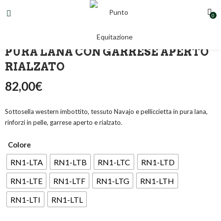
0
SOTTOSELLA WESTERN NAVAJO IN
PURA LANA CON GARRESE APERTO
RIALZATO
82,00
€
Sottosella western imbottito, tessuto Navajo e pelliccietta in pura lana,
rinforzi in pelle, garrese aperto e rialzato.
Colore
RN1-LTA
RN1-LTB
RN1-LTC
RN1-LTD
RN1-LTE
RN1-LTF
RN1-LTG
RN1-LTH
RN1-LTI
RN1-LTL