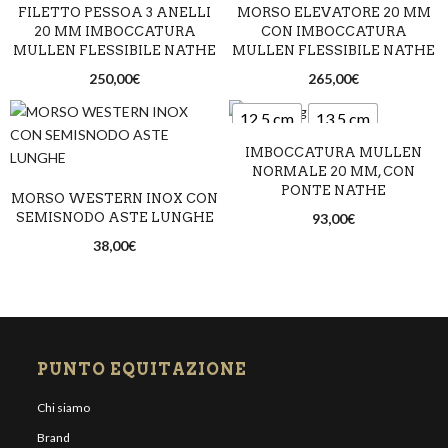
FILETTO PESSOA 3 ANELLI
MORSO ELEVATORE 20 MM
20 MM IMBOCCATURA
CON IMBOCCATURA
MULLEN FLESSIBILE NATHE
MULLEN FLESSIBILE NATHE
250,00
€
265,00
€
12,5 cm
13,5 cm
IMBOCCATURA MULLEN
14,5 cm
NORMALE 20 MM, CON
PONTE NATHE
MORSO WESTERN INOX CON
SEMISNODO ASTE LUNGHE
93,00
€
38,00
€
PUNTO EQUITAZIONE
Chi siamo
Brand