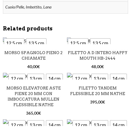
Cuoio/Pelle, Imbottito, Lana
Related products
12,5 cm
13,5 cm
12,5 cm
13,5 cm
MORSO SPAGNOLO PIENO 2
FILETTO A D INTERO HAPPY
14,5 cm
14,5 cm
CHIAMATE
MOUTH HB-2444
40,00
€
48,00
€
12 cm
13 cm
14 cm
12 cm
13 cm
14 cm
MORSO ELEVATORE ASTE
FILETTO TANDEM
PIENE 20 MM CON
FLESSIBILE 20 MM NATHE
IMBOCCATURA MULLEN
395,00
€
FLESSIBILE NATHE
365,00
€
12 cm
13 cm
14 cm
12 cm
13 cm
14 cm