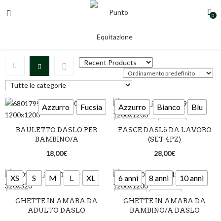
0
Daslo
Azzurro
Fucsia
Azzurro
Bianco
Blu
Bordeaux
Giallo
BAULETTO DASLO PER
FASCE DASLö DA LAVORO
BAMBINO/A
(SET 4PZ)
Grigio
Marrone
18,00
€
28,00
€
Nero
Rosso
Verde
XS
S
M
L
XL
6 anni
8 anni
10 anni
XXL
12 anni
14 anni
GHETTE IN AMARA DA
GHETTE IN AMARA DA
ADULTO DASLO
BAMBINO/A DASLO