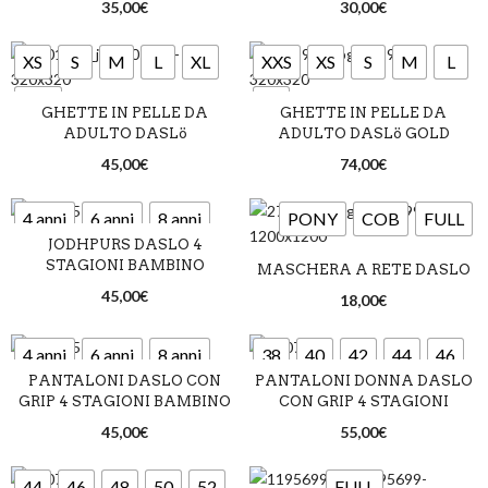
Nero
Nero
35,00
€
30,00
€
XS
S
M
L
XL
XXS
XS
S
M
L
XXL
XL
GHETTE IN PELLE DA
GHETTE IN PELLE DA
ADULTO DASLö
ADULTO DASLö GOLD
Nero
Nero
45,00
€
74,00
€
4 anni
6 anni
8 anni
PONY
COB
FULL
JODHPURS DASLO 4
10 anni
12 anni
STAGIONI BAMBINO
MASCHERA A RETE DASLO
Blu
45,00
€
14 anni
16 anni
18,00
€
4 anni
6 anni
8 anni
38
40
42
44
46
Azzurro
Beige
Blu
PANTALONI DASLO CON
PANTALONI DONNA DASLO
10 anni
12 anni
48
GRIP 4 STAGIONI BAMBINO
CON GRIP 4 STAGIONI
45,00
€
55,00
€
14 anni
16 anni
Azzurro
Beige
44
46
48
50
52
FULL