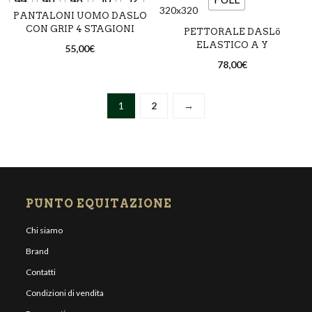
Beige
Blu
Nero
Bianco
Blu
Nero
PANTALONI UOMO DASLO
54
56
CON GRIP 4 STAGIONI
Rosso
PETTORALE DASLö
Marrone
Nero
ELASTICO A Y
55,00
€
Beige
Bianco
Blu
78,00
€
Nero
1
2
→
PUNTO EQUITAZIONE
Chi siamo
Brand
Contatti
Condizioni di vendita