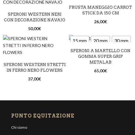
FRUSTA MANEGGIO CARROT
Lime
Nero
Rosa
STICK DA 150 CM
SPERONI WESTERN NERI
Rosso
CON DECORAZIONE NAVAJO
26,00
€
50,00
€
15 mm
20 mm
30 mm
SPERONI A MARTELLO CON
GOMMA SUPER GRIP
METALAB
SPERONI WESTERN STRETTI
IN FERRO NERO FLOWERS
65,00
€
37,00
€
PUNTO EQUITAZIONE
Chi siamo