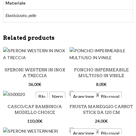
Materiale
Elasticizzato, pelle
Related products
SPERONI WESTERN IN INOX
PONCHO IMPERMEABILE
A TRECCIA
MULTIUSO IN VINILE
36,00
€
8,00
€
Blu
Nero
Arancione
Blu royal
CASCO/CAP BAMBINO/A
FRUSTA MANEGGIO CARROT
Lime
Nero
Rosa
MODELLO CHOICE
STICK DA 120 CM
Rosso
110,00
€
24,00
€
Arancione
Blu royal