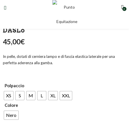
0
GHETTE IN PELLE DA ADULTO
DASLö
45,00
€
In pelle, dotati di cerniera lampo e di fascia elastica laterale per una
perfetta aderenza alla gamba.
Polpaccio
XS
S
M
L
XL
XXL
Colore
Nero