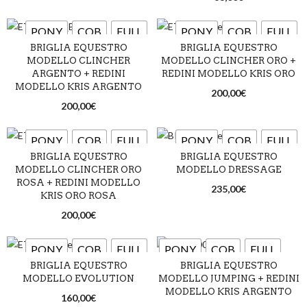
PONY
COB
FULL
PONY
COB
FULL
BRIGLIA EQUESTRO
BRIGLIA EQUESTRO
MODELLO CLINCHER
MODELLO CLINCHER ORO +
Marrone scuro
Nero
Marrone scuro
Nero
ARGENTO + REDINI
REDINI MODELLO KRIS ORO
MODELLO KRIS ARGENTO
200,00
€
200,00
€
PONY
COB
FULL
PONY
COB
FULL
BRIGLIA EQUESTRO
BRIGLIA EQUESTRO
MODELLO CLINCHER ORO
MODELLO DRESSAGE
Marrone scuro
Nero
Marrone scuro
Nero
ROSA + REDINI MODELLO
235,00
€
KRIS ORO ROSA
200,00
€
PONY
COB
FULL
PONY
COB
FULL
BRIGLIA EQUESTRO
BRIGLIA EQUESTRO
EXTRA FULL
MODELLO EVOLUTION
MODELLO JUMPING + REDINI
Marrone scuro
Nero
MODELLO KRIS ARGENTO
160,00
€