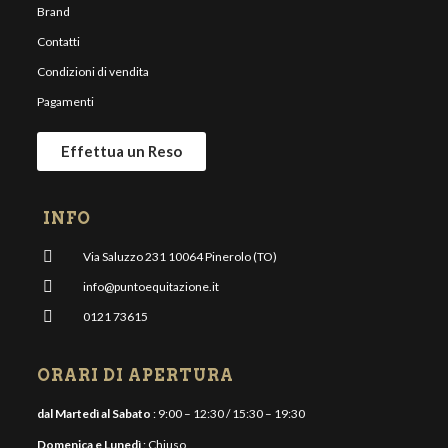
Brand
Contatti
Condizioni di vendita
Pagamenti
Effettua un Reso
INFO
Via Saluzzo 231 10064 Pinerolo (TO)
info@puntoequitazione.it
0121 73615
ORARI DI APERTURA
dal Martedì al Sabato
: 9:00 – 12:30 / 15:30 – 19:30
Domenica e Lunedì
: Chiuso