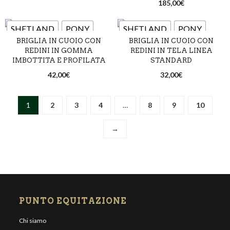
Cognac
Marrone scuro
185,00
€
Nero
SHETLAND
PONY
SHETLAND
PONY
BRIGLIA IN CUOIO CON
BRIGLIA IN CUOIO CON
COB
FULL
COB
FULL
REDINI IN GOMMA
REDINI IN TELA LINEA
IMBOTTITA E PROFILATA
STANDARD
Marrone
Nero
Marrone
Nero
42,00
€
32,00
€
1
2
3
4
…
8
9
10
→
PUNTO EQUITAZIONE
Chi siamo