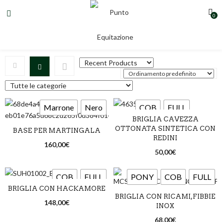
0
COB
Marrone
Nero
COB
FULL
BRIGLIA CAVEZZA
OTTONATA SINTETICA CON
BASE PER MARTINGALA
COB
FULL
Blu
Nero
Rosso
REDINI
160,00
€
50,00
€
COB
FULL
PONY
COB
FULL
BRIGLIA CON HACKAMORE
BRIGLIA CON RICAMI,FIBBIE
Nero
Marrone
Nero
148,00
€
INOX
68,00
€