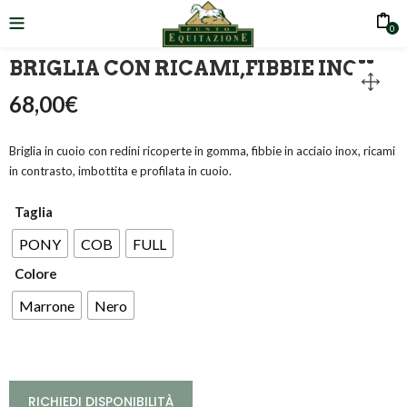
0
BRIGLIA CON RICAMI,FIBBIE INOX
68,00
€
Briglia in cuoio con redini ricoperte in gomma, fibbie in acciaio inox, ricami
in contrasto, imbottita e profilata in cuoio.
Taglia
PONY
COB
FULL
Colore
Marrone
Nero
RICHIEDI DISPONIBILITÀ