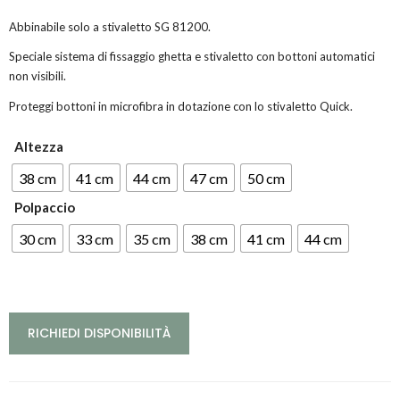
Abbinabile solo a stivaletto SG 81200.
Speciale sistema di fissaggio ghetta e stivaletto con bottoni automatici
non visibili.
Proteggi bottoni in microfibra in dotazione con lo stivaletto Quick.
Altezza
38 cm
41 cm
44 cm
47 cm
50 cm
Polpaccio
30 cm
33 cm
35 cm
38 cm
41 cm
44 cm
RICHIEDI DISPONIBILITÀ