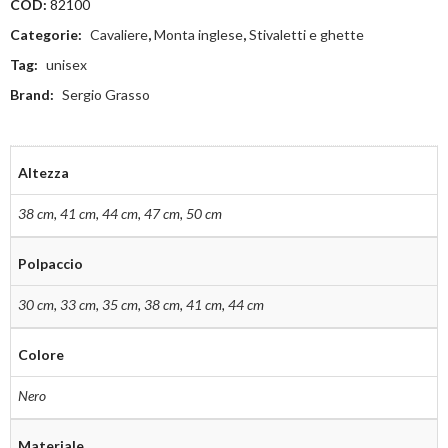
COD:
82100
Categorie:
Cavaliere
,
Monta inglese
,
Stivaletti e ghette
Tag:
unisex
Brand:
Sergio Grasso
Altezza
38 cm
,
41 cm
,
44 cm
,
47 cm
,
50 cm
Polpaccio
30 cm
,
33 cm
,
35 cm
,
38 cm
,
41 cm
,
44 cm
Colore
Nero
Materiale