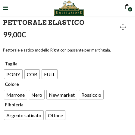
0
PETTORALE ELASTICO
99,00
€
Pettorale elastico modello Right con passante per martingala.
Taglia
PONY
COB
FULL
Colore
Marrone
Nero
New market
Rossiccio
Fibbieria
Argento satinato
Ottone